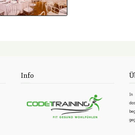
Info
Ü
In 
da
beg
ge